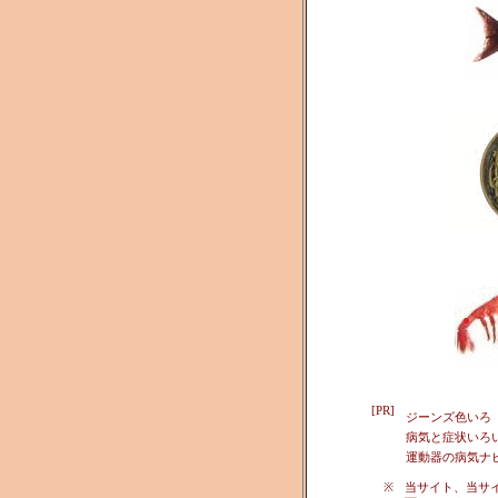
[PR]
ジーンズ色いろ
病気と症状いろ
運動器の病気ナ
※
当サイト、当サ