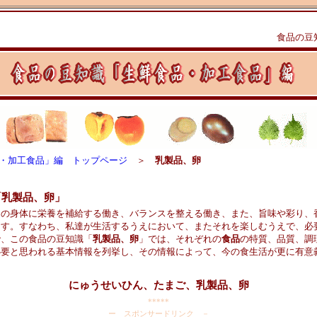
食品の豆
・加工食品」編 トップページ
＞
乳製品、卵
「乳製品、卵」
の身体に栄養を補給する働き、バランスを整える働き、また、旨味や彩り、
ます。すなわち、私達が生活するうえにおいて、またそれを楽しむうえで、必
で、この食品の豆知識「
乳製品、卵
」では、それぞれの
食品
の特質、品質、調
必要と思われる基本情報を列挙し、その情報によって、今の食生活が更に有意
。
にゅうせいひん、たまご、乳製品、卵
*****
ー スポンサードリンク －