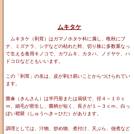
ムキタケ
ムキタケ（剥茸）はガマノホタケ科に属し、晩秋にブ
ナ、ミズナラ、シデなどの枯れた幹、切り株に多数重なっ
て生える食用キノコで、カワムキ、カタハ、ノドヤケ、ハ
ドコロなどともいいます。
この「剥茸」の名は、皮が剥け易いことからつけられてい
ます。
菌傘（きんさん）は半円形または扇状で、径４～１０ｃ
ｍ、細毛が密生し、菌柄が短く、長さが１～３ｃｍ、白っ
ぽい褶襞（しゅうへき＝ひだ）があります。
調理としては、汁物、炒め物、煮付け、天ぷら、佃煮など