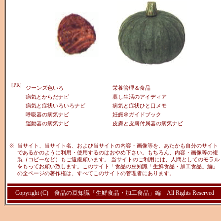
[PR]
ジーンズ色いろ
栄養管理＆食品
病気とからだナビ
暮し生活のアイディア
病気と症状いろいろナビ
病気と症状ひと口メモ
呼吸器の病気ナビ
妊娠＠ガイドブック
運動器の病気ナビ
皮膚と皮膚付属器の病気ナビ
※
当サイト、当サイト名、および当サイトの内容・画像等を、あたかも自分のサイト
であるかのように利用・使用するのはおやめ下さい。もちろん、内容・画像等の複
製（コピーなど）もご遠慮願います。 当サイトのご利用には、人間としてのモラル
をもってお願い致します。このサイト「食品の豆知識「生鮮食品・加工食品」編」
の全ページの著作権は、すべてこのサイトの管理者にあります。
Copyright (C)
食品の豆知識「生鮮食品・加工食品」編
All Rights Reserved