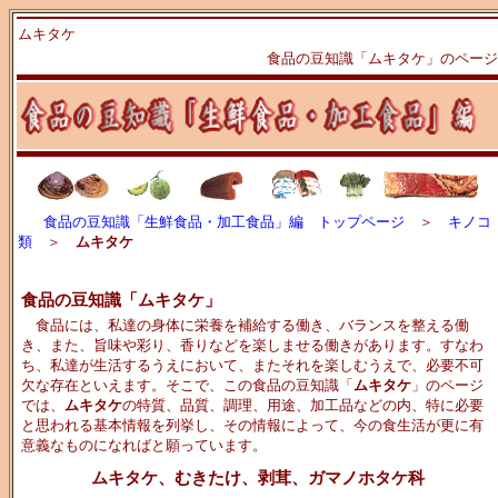
ムキタケ
食品の豆知識「ムキタケ」のページ
食品の豆知識「生鮮食品・加工食品」編 トップページ
＞
キノコ
類
＞
ムキタケ
食品の豆知識「ムキタケ」
食品には、私達の身体に栄養を補給する働き、バランスを整える働
き、また、旨味や彩り、香りなどを楽しませる働きがあります。すなわ
ち、私達が生活するうえにおいて、またそれを楽しむうえで、必要不可
欠な存在といえます。そこで、この食品の豆知識「
ムキタケ
」のページ
では、
ムキタケ
の特質、品質、調理、用途、加工品などの内、特に必要
と思われる基本情報を列挙し、その情報によって、今の食生活が更に有
意義なものになればと願っています。
ムキタケ、むきたけ、剥茸、ガマノホタケ科