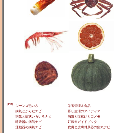
[PR]
ジーンズ色いろ
栄養管理＆食品
病気とからだナビ
暮し生活のアイディア
病気と症状いろいろナビ
病気と症状ひと口メモ
呼吸器の病気ナビ
妊娠＠ガイドブック
運動器の病気ナビ
皮膚と皮膚付属器の病気ナビ