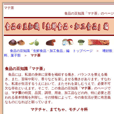
マテ茶
食品の豆知識「マテ茶」のページ
食品の豆知識「生鮮食品・加工食品」編 トップページ
＞
嗜好飲
料、菓子類
＞
マテ茶
食品の豆知識「マテ茶」
食品には、私達の身体に栄養を補給する働き、バランスを整える働
き、また、旨味や彩り、香りなどを楽しませる働きがあります。すなわ
ち、私達が生活するうえにおいて、またそれを楽しむうえで、必要不可
欠な存在といえます。そこで、この食品の豆知識「
マテ茶
」のページで
は、
マテ茶
の特質、品質、調理、用途、加工品などの内、特に必要と思
われる基本情報を列挙し、その情報によって、今の食生活が更に有意義
なものになればと願っています。
マテチャ、まてちゃ、モチノキ科