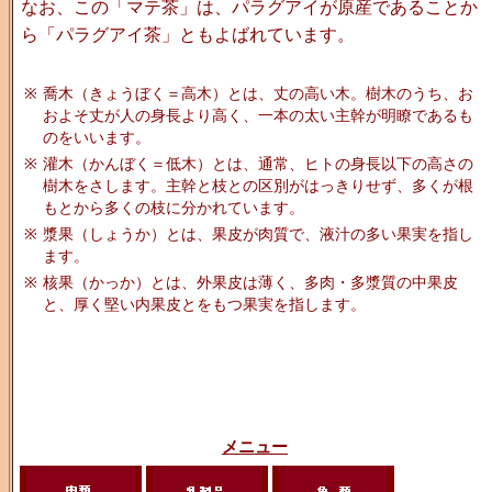
なお、この「マテ茶」は、パラグアイが原産であることか
ら「パラグアイ茶」ともよばれています。
※
喬木（きょうぼく＝高木）とは、丈の高い木。樹木のうち、お
およそ丈が人の身長より高く、一本の太い主幹が明瞭であるも
のをいいます。
※
灌木（かんぼく＝低木）とは、通常、ヒトの身長以下の高さの
樹木をさします。主幹と枝との区別がはっきりせず、多くが根
もとから多くの枝に分かれています。
※
漿果（しょうか）とは、果皮が肉質で、液汁の多い果実を指し
ます。
※
核果（かっか）とは、外果皮は薄く、多肉・多漿質の中果皮
と、厚く堅い内果皮とをもつ果実を指します。
メニュー