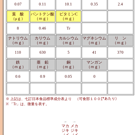
0.07
0.11
10.1
0.35
2.4
葉 酸
パントテン酸
ビタミンC
（μｇ）
（ｍｇ）
（ｍｇ）
8
0.46
Tr
ナトリウム
カリウム
カルシウム
マグネシウム
リ ン
（ｍｇ）
（ｍｇ）
（ｍｇ）
（ｍｇ）
（ｍｇ）
110
630
5
41
370
鉄
亜 鉛
銅
マンガン
（ｍｇ）
（ｍｇ）
（ｍｇ）
（ｍｇ）
0.6
0.9
0.05
0
※ 上記は、七訂日本食品標準成分表より （可食部１００㌘あたり）
※ 「Tr」は、微量を表す。
マカ
メカ
ジキ
ジキ
（イ
（イ