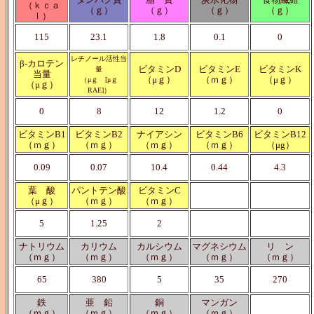
（ｋｃａ
（ｇ）
（ｇ）
（ｇ）
（ｇ）
ｌ）
115
23.1
1.8
0.1
0
レチノール活性当
β-カロテン
ビタミンD
ビタミンE
ビタミンK
量
当量
（μｇ）
（ｍｇ）
（μｇ）
（μｇ [μｇ
（μｇ）
RAE]）
0
8
12
1.2
0
ビタミンB1
ビタミンB2
ナイアシン
ビタミンB6
ビタミンB12
（ｍｇ）
（ｍｇ）
（ｍｇ）
（ｍｇ）
（μg）
0.09
0.07
10.4
0.44
4.3
葉 酸
パントテン酸
ビタミンC
（μｇ）
（ｍｇ）
（ｍｇ）
5
1.25
2
ナトリウム
カリウム
カルシウム
マグネシウム
リ ン
（ｍｇ）
（ｍｇ）
（ｍｇ）
（ｍｇ）
（ｍｇ）
65
380
5
35
270
鉄
亜 鉛
銅
マンガン
（ｍｇ）
（ｍｇ）
（ｍｇ）
（ｍｇ）