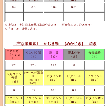
0.6
0.6
0.04
0.01
※ 上記は、七訂日本食品標準成分表より （可食部１００㌘あたり）
※ 「Tr」は、微量を表す。
【主な栄養素】 かじき類 ［めかじき］ 焼き
エネルギー
タンパク質
脂 質
炭水化物
食物繊維
（ｋｃａ
（ｇ）
（ｇ）
（ｇ）
（ｇ）
ｌ）
220
27.5
11.1
0
0
レチノール活性当
β-カロテン
ビタミンD
ビタミンE
ビタミンK
量
当量
（μｇ）
（ｍｇ）
（μｇ）
（μｇ [μｇ
（μｇ）
RAE]）
0
85
10.4
6.1
1
ビタミンB1
ビタミンB2
ナイアシン
ビタミンB6
ビタミンB12
（ｍｇ）
（ｍｇ）
（ｍｇ）
（ｍｇ）
（μg）