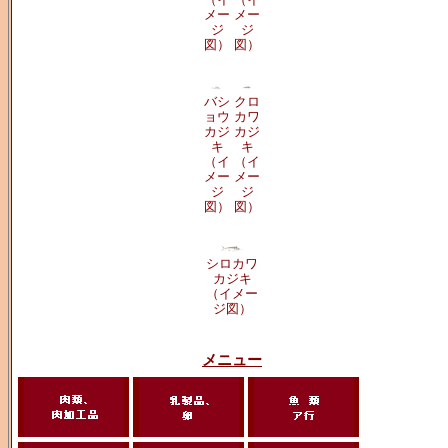
メー
メー
ジ
ジ
図）
図）
バシ
クロ
ョウ
カワ
カジ
カジ
キ
キ
（イ
（イ
メー
メー
ジ
ジ
図）
図）
シロカワ
カジキ
（イメー
ジ図）
メニュー