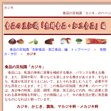
カジキ
食品の豆知識「カジキ」のページ
食品の豆知識「生鮮食品・加工食品」編 トップページ
＞
魚類
カ～サ行
＞
カジキ
食品の豆知識「カジキ」
食品には、私達の身体に栄養を補給する働き、バランスを整える働
き、また、旨味や彩り、香りなどを楽しませる働きがあります。すなわ
ち、私達が生活するうえにおいて、またそれを楽しむうえで、必要不可
欠な存在といえます。そこで、この食品の豆知識「
カジキ
」のページで
は、
カジキ
の特質、品質、調理、用途、加工品などの内、特に必要と思
われる基本情報を列挙し、その情報によって、今の食生活が更に有意義
なものになればと願っています。
カジキ、かじき、旗魚、マカジキ科・メカジキ科