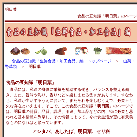
明日葉
食品の豆知識「明日葉」のページ
食品の豆知識「生鮮食品・加工食品」編 トップページ
＞
山菜・
野草類
＞
明日葉
食品の豆知識「明日葉」
食品には、私達の身体に栄養を補給する働き、バランスを整える働
き、また、旨味や彩り、香りなどを楽しませる働きがあります。すなわ
ち、私達が生活するうえにおいて、またそれを楽しむうえで、必要不可
欠な存在といえます。そこで、この食品の豆知識「
明日葉
」のページで
は、
明日葉
の特質、品質、調理、用途、加工品などの内、特に必要と思
われる基本情報を列挙し、その情報によって、今の食生活が更に有意義
なものになればと願っています。
アシタバ、あしたば、明日葉、セリ科