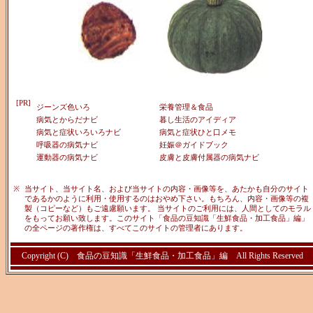
[PR]
ジーンズ色いろ
栄養管理＆食品
病気とからだナビ
暮し生活のアイディア
病気と症状いろいろナビ
病気と症状ひと口メモ
呼吸器の病気ナビ
妊娠＠ガイドブック
運動器の病気ナビ
皮膚と皮膚付属器の病気ナビ
※
当サイト、当サイト名、および当サイトの内容・画像等を、あたかも自分のサイト
であるかのように利用・使用するのはおやめ下さい。もちろん、内容・画像等の複
製（コピーなど）もご遠慮願います。 当サイトのご利用には、人間としてのモラル
をもってお願い致します。このサイト「食品の豆知識「生鮮食品・加工食品」編」
の全ページの著作権は、すべてこのサイトの管理者にあります。
Copyright (C)
食品の豆知識「生鮮食品・加工食品」編
All Rights Reserved